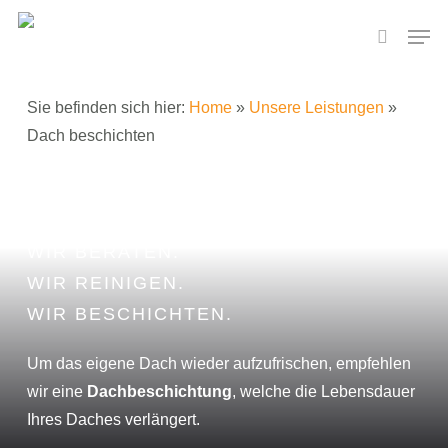
Skip
Men
to
search
main
content
Sie befinden sich hier:
Home
»
Unsere Leistungen
»
Dach beschichten
DACH BESCHICHTEN
WIR BERATEN.
WIR REINIGEN.
WIR BESCHICHTEN.
Um das eigene Dach wieder aufzufrischen, empfehlen
wir eine
Dachbeschichtung
, welche die Lebensdauer
Ihres Daches verlängert.